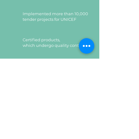
Є можливість регулювання її по
висоті в 5-ти положеннях.
Implemented more than 10,000
Колір ДСП:
Дуб Евок
tender projects for UNICEF
прибрежний,Кашемір
Certified products,
which undergo quality control
Certified products,
which undergo quality control
Leave a request