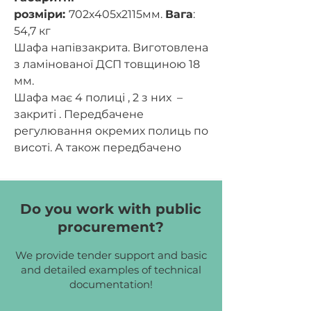
розміри:
702х405х2115мм.
Вага
:
54,7 кг
Шафа напівзакрита.
Виготовлена
з ламінованої ДСП товщиною 18
мм
.
Шафа має 4 полиці , 2 з них –
закриті . Передбачене
регулювання окремих полиць по
висоті. А також передбачено
установку 12-ти пластикових
висувних лотків .
Колір корпусу – Бук Артізан
Do you work with public
перламутровий(оклейка ПВХ
procurement?
0,5мм в колір)
Колір фасадів – Світло-сірий
We provide tender support and basic
(оклейка ПВХ -1мм в колір).
and detailed examples of technical
Виріб обладнаний металевими
documentation!
опорами,що регулюються по