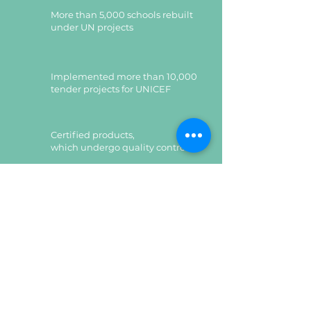
висоті 0-30мм і дозволяють
More than 5,000 schools rebuilt
виставити його на нерівній
under UN projects
підлозі.
Задня стінка – ХДФ 2,5мм.
Можливий колір ДСП:
бук
Implemented more than 10,000
артизан перламутровий, дуб
tender projects for UNICEF
урбан кавовий, сірий бук, дуб
молочний, сірий графіт.
Certified products,
which undergo quality control
Certified products,
which undergo quality control
Leave a request