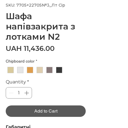
SKU: 7705+22705№3_Лт Сір
Шафа
напівзакрита з
лотками N2
Price
UAH 11,436.00
Chipboard color
*
Quantity
*
Add to Cart
Габаритні